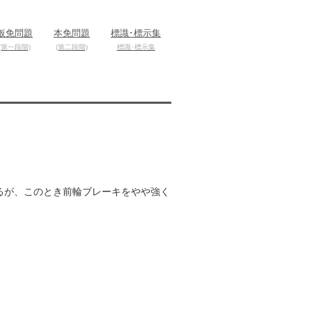
仮免問題
本免問題
標識･標示集
(第一段階)
(第二段階)
標識･標示集
るが、このとき前輪ブレーキをやや強く