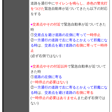
道路を通行中に
サイレンを鳴らし、赤色の警光灯
をつけた
緊急自動車が近づいてきたら以下の対応
をする
●
交差点やその付近
で緊急自動車が近づいてきた
時
①
交差点を避け道路の左側に寄って
一時停止
②
一方通行の道路で左に寄るとかえって邪魔にな
る時
は、
交差点を避け道路の
右側に寄って一時停
止
(必ず右側ではない)
●
交差点やその付近以外
で緊急自動車が近づいて
きた時
①
道路の左側に寄る
(
一時停止の必要はない
)
②
一方通行の道路で左に寄るとかえって邪魔にな
る時
は、
交差点を避け道路の
右側に寄る
(
一時停止の必要はありません
また必ず右側では
ない)