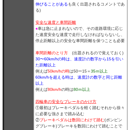
伸びることがある
も良く出題されるコメントであ
る)
安全な速度と車間距離
●
車は急に止まれないので、その道路環境に応じ
た速度安全な速度で走行しなければならないし、
停止距離以上の安全な車間距離を保つことも必要
車間距離のとり方
(出題されるので覚えておく)
30〜60km/hの時は、速度計の数字から15を引い
た距離以上
例えば
50km/hの時
は50ー15＝
35ｍ以上
60km/hを超える時は、速度計の数字と同じ距離
以上
例えば
80km/h
の時は
80ｍ以上
四輪車の安全なブレーキのかけ方
①最初はブレーキペダルを軽く踏むそれから徐々
に必要な強さまで踏み込む
②
ブレーキペダルは数回にわけて踏む
(ポンピン
グブレーキ)ブレーキを数回にわけて踏むことで